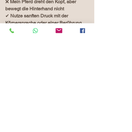
❌ 
Mein Pferd dreht den Kopf, aber 
bewegt die Hinterhand nicht
✔ 
Nutze sanften Druck mit der 
Körpersprache oder einer Berührung 
mit dem Stick.
❌ 
Mein Pferd wendet sich hektisch ab, 
anstatt ruhig nach innen zu kommen
✔ 
Nimm die Energie raus und arbeite 
an der Entspannung.
 Manchmal hilft es, 
die Bewegung erst im Schritt zu üben. 
(stoppen über die Einwirkung vor der 
Schulter)
Fazit: Die Wendung 
nach innen ist der 
erste Schritt zur 
echten Verbindung