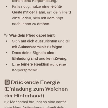
öffne deine Körperhaltung.
Falls nötig, nutze eine 
leichte 
Geste mit der Hand
, um dein Pferd 
einzuladen, sich mit dem Kopf 
nach innen zu drehen.
💡 
Was dein Pferd dabei lernt:
Sich 
auf dich auszurichten
 und dir 
mit Aufmerksamkeit zu folgen
.
Dass deine Signale 
eine 
Einladung sind 
und 
kein Zwang
.
Eine 
feinere Reaktion
 auf deine 
Körpersprache.
2️⃣ Drückende Energie 
(Einladung zum Weichen 
der Hinterhand)
👉 Manchmal braucht es eine sanfte, 
aber klare Aufforderung, damit dein 