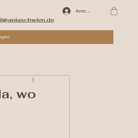
Anmelden
il@anjaschwien.de
ngen
da, wo