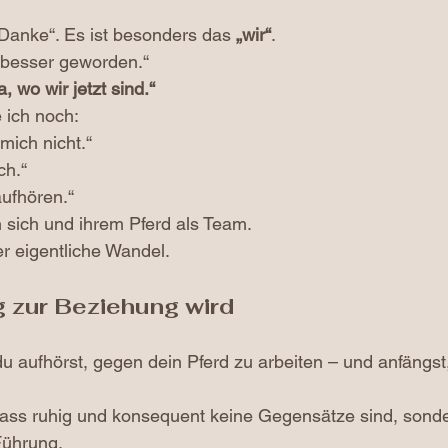
„Danke“. Es ist besonders das 
„wir“
.
t besser geworden.“
, wo wir jetzt sind.“
 ich noch: 
mich nicht.“
ch.“
 aufhören.“
n sich und ihrem Pferd als Team.
r eigentliche Wandel.
 zur Beziehung wird
u aufhörst, gegen dein Pferd zu arbeiten – und anfängst,
dass ruhig und konsequent keine Gegensätze sind, sonde
Führung.