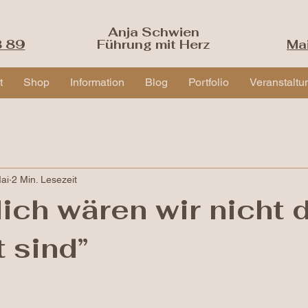
Anja Schwien
3 89
Führung mit Herz
Ma
t
Shop
Information
Blog
Portfolio
Veranstaltu
ai
2 Min. Lesezeit
ich wären wir nicht 
t sind”