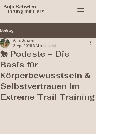
Anja Schwien
Führung mit Herz
Beitrag
Anja Schwien
2. Apr. 2025
3 Min. Lesezeit
🐎 Podeste – Die
Basis für
Körperbewusstsein &
Selbstvertrauen im
Extreme Trail Training