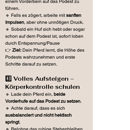
einem Vorderbein auf das Podest zu 
führen.
🔹 Falls es zögert, arbeite mit 
sanften 
Impulsen
, aber ohne unnötigen Druck.
🔹 Sobald ein Huf sich hebt oder sogar 
schon auf dem Podest ist, sofort loben 
durch Entspannung/Pause
👉 
Ziel:
 Dein Pferd lernt, die Höhe des 
Podests wahrzunehmen und erste 
Schritte darauf zu setzen.
3️⃣ Volles Aufsteigen – 
Körperkontrolle schulen
🔹 Lade dein Pferd ein, 
beide 
Vorderhufe auf das Podest zu setzen
.
🔹 Achte darauf, dass es sich 
ausbalanciert und nicht hektisch 
springt
.
🔹 Belohne das ruhige Stehenbleiben 