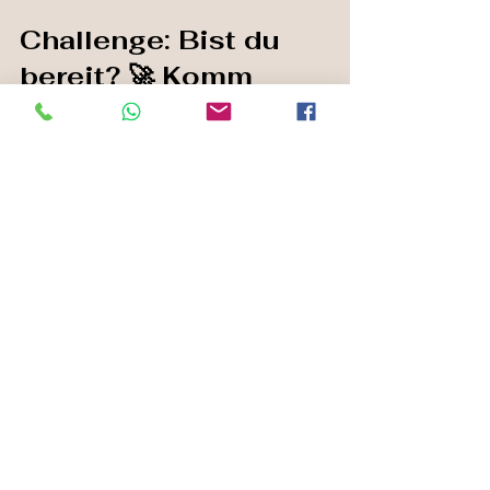
Challenge: Bist du 
bereit? 🚀 Komm 
vorbei und lass dich 
auf das Abenteuer 
ein!
🐎 
Teste mit deinem Pferd das Podest 
bei mir auf dem Trailplatz!
👉 
Schafft du es, dass dein Pferd mit 
allen vier Hufen entspannt darauf 
stehen bleibt?
📸 Teile deine Erfolge & markiere 
@anjaschwien @proridehorsemanship 
@trainingszentrumreitvielfalt!