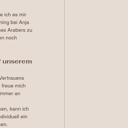
e ich es mir 
ning bei Anja 
nes Arabers zu 
en noch 
f unserem 
 Vertrauens 
 freue mich 
 immer an 
ken, kann ich 
ividuell ein 
sen.