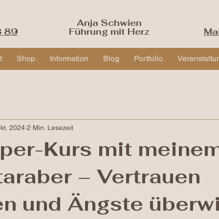
Anja Schwien
3 89
Führung mit Herz
Ma
t
Shop
Information
Blog
Portfolio
Veranstaltu
kt. 2024
2 Min. Lesezeit
per-Kurs mit meine
taraber – Vertrauen
en und Ängste überw