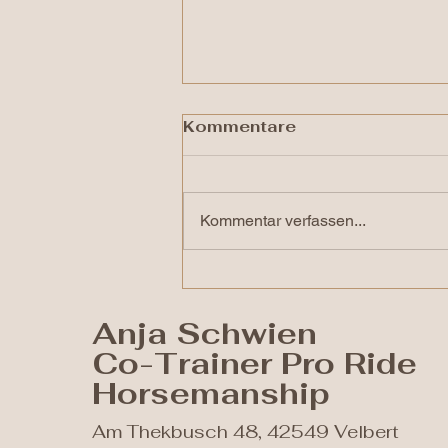
Kommentare
Kommentar verfassen...
Herausforderungen mit
dem Pferd meistern:
Anja Schwien
Warum Sicherheit erst
draußen wirklich
Co-Trainer Pro Ride
entsteht
Horsemanship
Am Thekbusch 48, 42549 Velbert