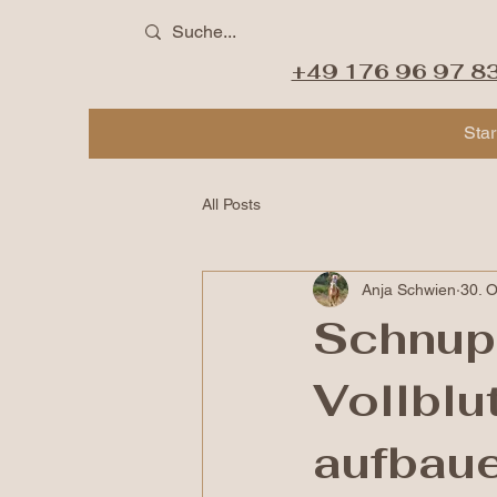
+49 176 96 97 8
Star
All Posts
Anja Schwien
30. O
Schnup
Vollblu
aufbau