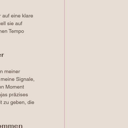
auf eine klare 
ll sie auf 
enen Tempo 
r 
n meiner 
f meine Signale, 
gen Moment 
jas präzises 
t zu geben, die 
kommen 