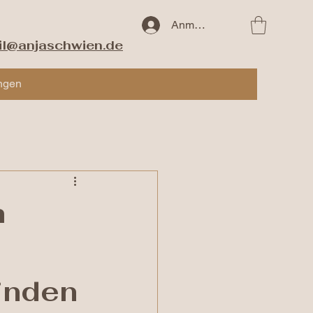
Anmelden
il@anjaschwien.de
ngen
m
inden