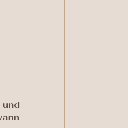
 und 
ewann