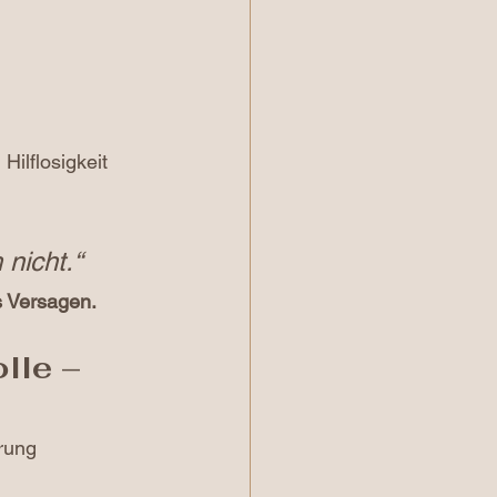
ilflosigkeit 
 nicht.“
s Versagen.
lle – 
rung 