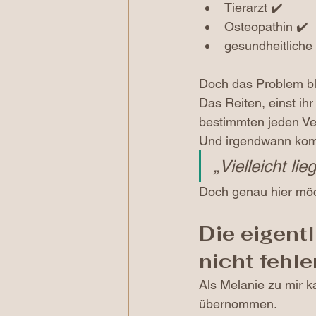
Tierarzt ✔️
Osteopathin ✔️
gesundheitliche
Doch das Problem bl
Das Reiten, einst ih
bestimmten jeden Ve
Und irgendwann kom
„Vielleicht lie
Doch genau hier möc
Die eigent
nicht fehl
Als Melanie zu mir k
übernommen.