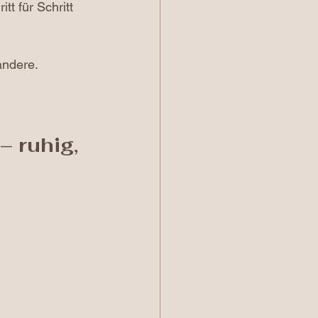
t für Schritt 
andere.
 ruhig, 