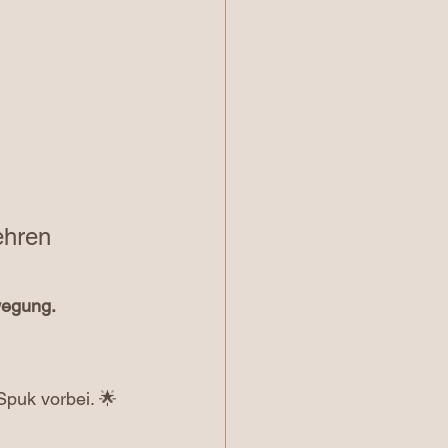
ehren 
wegung.
Spuk vorbei. 🌟