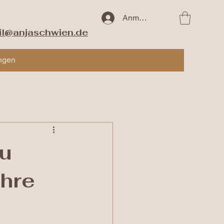
Anmelden
il@anjaschwien.de
ngen
zu
ihre