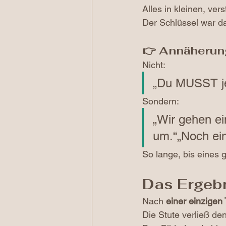
Alles in kleinen, ve
Der Schlüssel war da
👉 Annäherun
Nicht:
„Du MUSST je
Sondern:
„Wir gehen e
um.“„Noch ein
So lange, bis eines g
Das Ergebn
Nach 
einer einzigen 
Die Stute verließ d