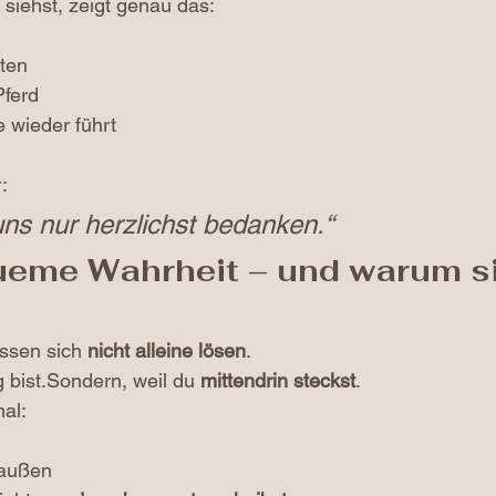
 siehst, zeigt genau das:
ten
ferd
e wieder führt
:
ns nur herzlichst bedanken.“
eme Wahrheit – und warum si
ssen sich 
nicht alleine lösen
.
g bist.Sondern, weil du 
mittendrin steckst
.
al:
 außen