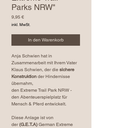
Parks NRW"
Preis
9,95 €
inkl. MwSt.
In den Warenkorb
Anja Schwien hat in
Zusammenarbeit mit Ihrem Vater
Klaus Schwien, der die
sichere
Konstruktion
der Hindernisse
übernahm,
den Extreme Trail Park NRW -
den Abenteuerspielplatz für
Mensch & Pferd entwickelt.
Diese Anlage ist von
der
(G.E.T.A)
German Extreme