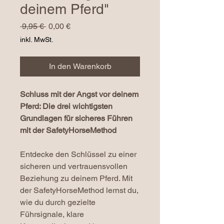
deinem Pferd"
Standardpreis
Sale-
 9,95 € 
0,00 €
Preis
inkl. MwSt.
In den Warenkorb
Schluss mit der Angst vor deinem
Pferd: Die drei wichtigsten
Grundlagen für sicheres Führen
mit der SafetyHorseMethod
Entdecke den Schlüssel zu einer
sicheren und vertrauensvollen
Beziehung zu deinem Pferd. Mit
der SafetyHorseMethod lernst du,
wie du durch gezielte
Führsignale, klare