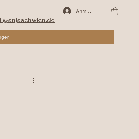
Anmelden
il@anjaschwien.de
ngen