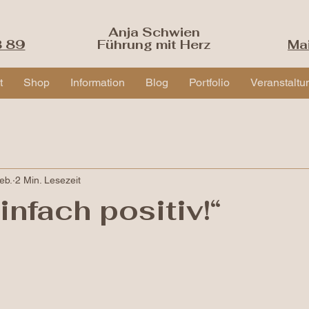
Anja Schwien
3 89
Führung mit Herz
Ma
t
Shop
Information
Blog
Portfolio
Veranstaltu
eb.
2 Min. Lesezeit
infach positiv!“