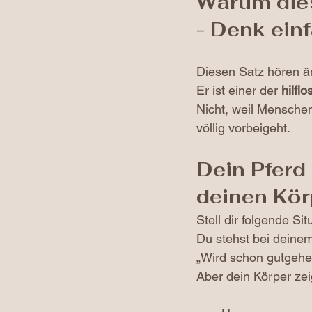
Warum dies
- Denk ein
Diesen Satz hören än
Er ist einer der 
hilfl
Nicht, weil Mensche
völlig vorbeigeht.
Dein Pferd
deinen Kör
Stell dir folgende Sit
Du stehst bei deinem 
„Wird schon gutgehen.
Aber dein Körper ze