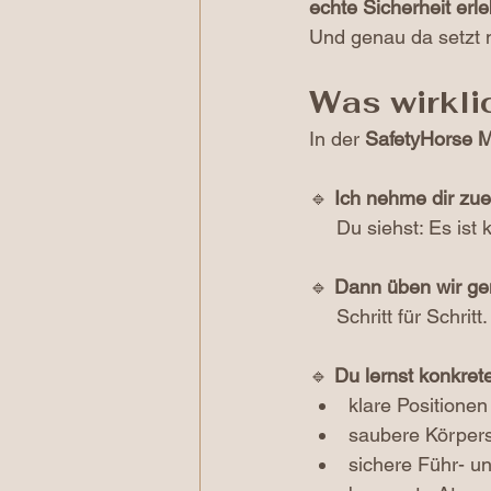
echte Sicherheit erle
Und genau da setzt m
Was wirkli
In der 
SafetyHorse 
🔹 
Ich nehme dir zue
Du siehst: Es ist k
🔹 
Dann üben wir g
Schritt für Schri
🔹 
Du lernst konkret
klare Positionen
saubere Körper
sichere Führ- u