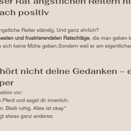
er Rat ängstlichen Reitern nic
fach positiv
gstliche Reiter ständig. Und ganz ehrlich?
osesten und frustrierendsten Ratschläge
, die man geben 
n sich keine Mühe geben.Sondern weil er am eigentliche
 hört nicht deine Gedanken – e
per
uation vor:
Pferd und sagst dir innerlich:
 Bleib ruhig. Alles ist okay.“
igt etwas ganz anderes: