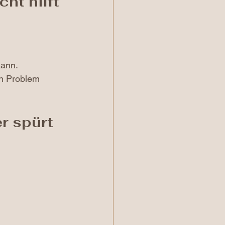
ht hilft 
kann.
n Problem 
r spürt 