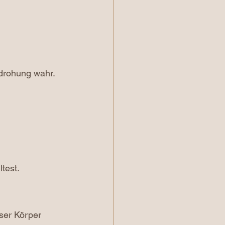
edrohung wahr.
test.
ser Körper 