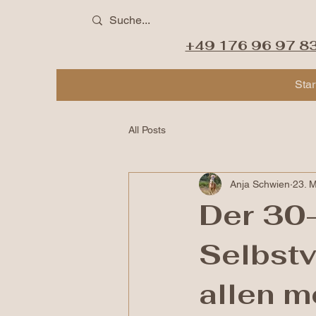
+49 176 96 97 8
Star
All Posts
Anja Schwien
23. M
Der 30
Selbstv
allen m