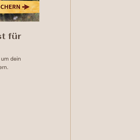
 für 
, um dein 
ern.