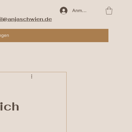
Anmelden
il@anjaschwien.de
ngen
ich